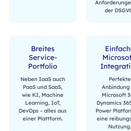
Anforderunge
der DSGV
Breites
Einfach
Service-
Microsof
Portfolio
Integrat
Neben IaaS auch
Perfekte
PaaS und SaaS,
Anbindung
wie KI, Machine
Microsoft 3
Learning, IoT,
Dynamics 36
DevOps – alles aus
Power Platfor
einer Plattform.
eine reibung
Nutzung