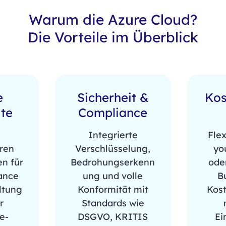
Warum die Azure Cloud?
Die Vorteile im Überblick
e
Sicherheit &
Kos
te
Compliance
Integrierte
Flex
ren
Verschlüsselung,
yo
en für
Bedrohungserkenn
oder
ance
ung und volle
B
ltung
Konformität mit
Kost
r
Standards wie
e-
DSGVO, KRITIS
Ei