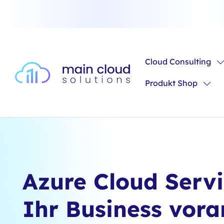
m Hauptinhalt springen
Zur Suche springen
Zur Hauptnavigation springen
Cloud Consulting
Produkt Shop
Azure Cloud Servi
Ihr Business vor