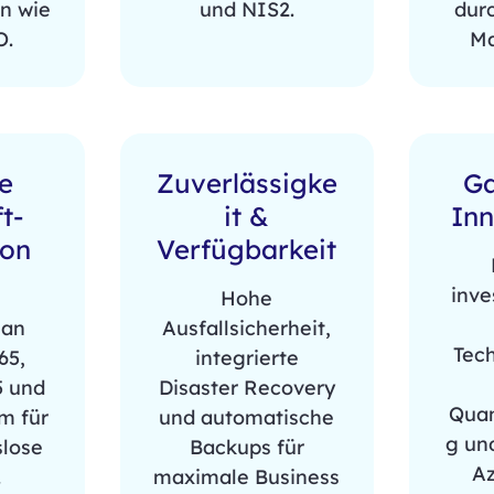
n wie
und NIS2.
dur
O.
Ma
e
Zuverlässigke
Ga
t-
it &
Inn
ion
Verfügbarkeit
inve
Hohe
 an
Ausfallsicherheit,
Tec
65,
integrierte
5 und
Disaster Recovery
Qua
m für
und automatische
g un
slose
Backups für
Az
.
maximale Business