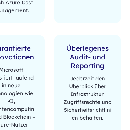
ch Azure Cost
nagement.
rantierte
Überlegenes
ovationen
Audit- und
Reporting
Microsoft
stiert laufend
Jederzeit den
in neue
Überblick über
hnologien wie
Infrastruktur,
KI,
Zugriffsrechte und
ntencomputin
Sicherheitsrichtlini
d Blockchain –
en behalten.
ure-Nutzer