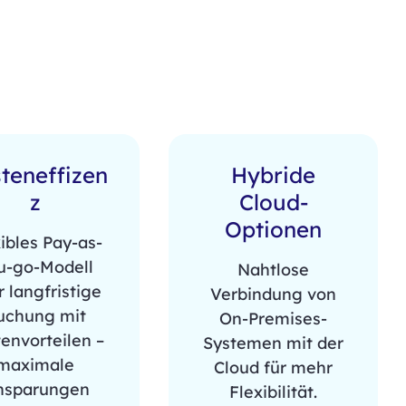
teneffizen
Hybride
z
Cloud-
Optionen
ibles Pay-as-
u-go-Modell
Nahtlose
 langfristige
Verbindung von
uchung mit
On-Premises-
envorteilen –
Systemen mit der
maximale
Cloud für mehr
nsparungen
Flexibilität.