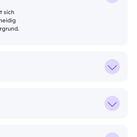
t sich
meidig
rgrund.