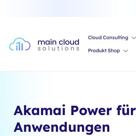
m Hauptinhalt springen
Zur Suche springen
Zur Hauptnavigation springen
Cloud Consulting
Produkt Shop
Akamai Power für
Anwendungen