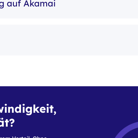
g auf Akamai
indigkeit,
ät?